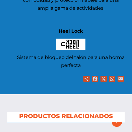
comodidad y protección fiables para una
amplia gama de actividades.
Heel Lock
Sistema de bloqueo del talón para una horma
perfecta
Share
Facebook
X
WhatsA
Ema
PRODUCTOS RELACIONADOS