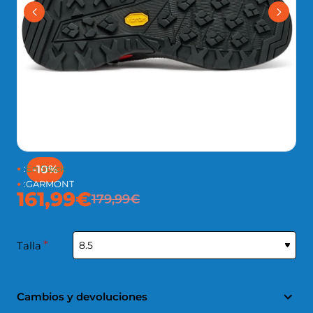
:
En Stock
-10%
:
GARMONT
161,99€
179,99€
Talla
Cambios y devoluciones