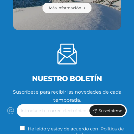
Más información ➝
NUESTRO BOLETÍN
Suscríbete para recibir las novedades de cada
temporada.
Introduce
Suscribirme
tu
correo
electrónico
He leído y estoy de acuerdo con
Política de