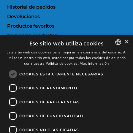
Historial de pedidos
Devoluciones
Productos favoritos
Comparar productos
×
Ese sitio web utiliza cookies
SERVICIO AL CLIENTE
Este sitio web usa cookies para mejorar la experiencia del usuario. Al
utilizar nuestro sitio web, usted acepta todas las cookies de acuerdo
SPANISH
con nuestra Política de cookies.
Más información
Condiciones de Compra
CATALAN
Cambios y devoluciones
COOKIES ESTRICTAMENTE NECESARIAS
FRENCH
Gastos de envío
ENGLISH
COOKIES DE RENDIMIENTO
Formas de pago
COOKIES DE PREFERENCIAS
COOKIES DE FUNCIONALIDAD
Copyright © 2025, Tècnic Esports, Todos los derechos reservados
Política de privacidad
Política de cookies
Aviso legal
COOKIES NO CLASIFICADAS