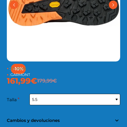
:
En Stock
-10%
:
GARMONT
161,99€
179,99€
Talla
Cambios y devoluciones