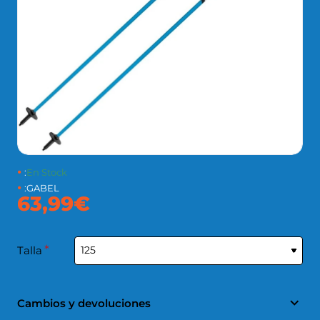
:
En Stock
:
GABEL
63,99€
Talla
Cambios y devoluciones