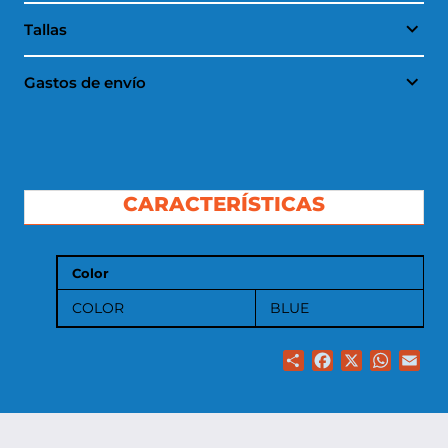
Tallas
Gastos de envío
CARACTERÍSTICAS
Color
COLOR
BLUE
Share
Facebook
X
WhatsA
Ema