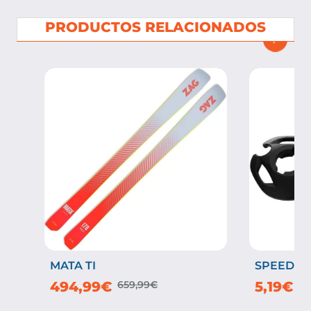
PRODUCTOS RELACIONADOS
MATA TI
SPEED H
-25%
494,99€
659,99€
5,19€