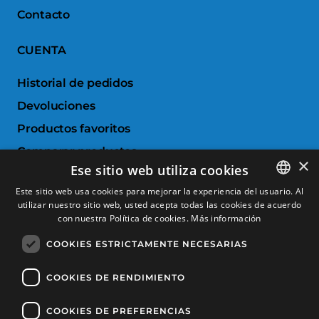
Contacto
CUENTA
Historial de pedidos
Devoluciones
Productos favoritos
Comparar productos
×
Ese sitio web utiliza cookies
SERVICIO AL CLIENTE
Este sitio web usa cookies para mejorar la experiencia del usuario. Al
utilizar nuestro sitio web, usted acepta todas las cookies de acuerdo
SPANISH
con nuestra Política de cookies.
Más información
Condiciones de Compra
CATALAN
Cambios y devoluciones
COOKIES ESTRICTAMENTE NECESARIAS
FRENCH
Gastos de envío
ENGLISH
COOKIES DE RENDIMIENTO
Formas de pago
COOKIES DE PREFERENCIAS