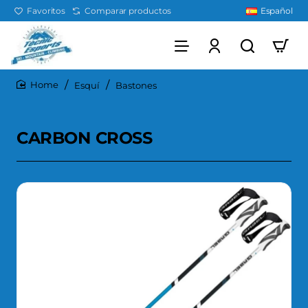
Favoritos
Comparar productos
Español
Esquí
Bastones
home
CARBON CROSS