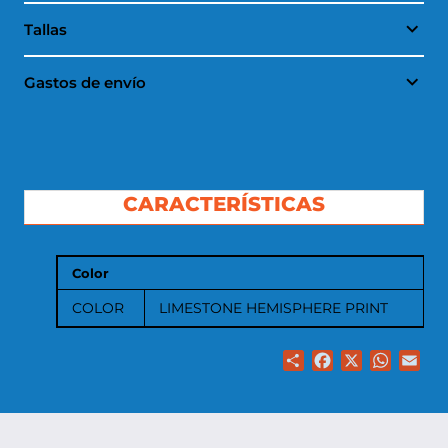
Tallas
Gastos de envío
CARACTERÍSTICAS
Color
COLOR
LIMESTONE HEMISPHERE PRINT
Share
Facebook
X
WhatsA
Ema