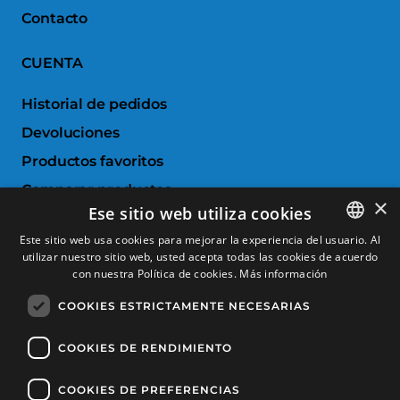
Contacto
CUENTA
Historial de pedidos
Devoluciones
Productos favoritos
Comparar productos
×
Ese sitio web utiliza cookies
SERVICIO AL CLIENTE
Este sitio web usa cookies para mejorar la experiencia del usuario. Al
utilizar nuestro sitio web, usted acepta todas las cookies de acuerdo
SPANISH
con nuestra Política de cookies.
Más información
Condiciones de Compra
CATALAN
Cambios y devoluciones
COOKIES ESTRICTAMENTE NECESARIAS
FRENCH
Gastos de envío
ENGLISH
COOKIES DE RENDIMIENTO
Formas de pago
COOKIES DE PREFERENCIAS