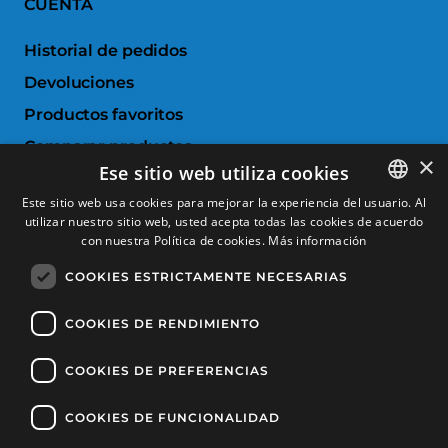
CUENTA
Historial de pedidos
Devoluciones
Productos favoritos
Comparar productos
×
Ese sitio web utiliza cookies
SERVICIO AL CLIENTE
Este sitio web usa cookies para mejorar la experiencia del usuario. Al
utilizar nuestro sitio web, usted acepta todas las cookies de acuerdo
SPANISH
con nuestra Política de cookies.
Más información
Condiciones de Compra
CATALAN
Cambios y devoluciones
COOKIES ESTRICTAMENTE NECESARIAS
FRENCH
Gastos de envío
ENGLISH
COOKIES DE RENDIMIENTO
Formas de pago
COOKIES DE PREFERENCIAS
COOKIES DE FUNCIONALIDAD
Copyright © 2025, Tècnic Esports, Todos los derechos reservados