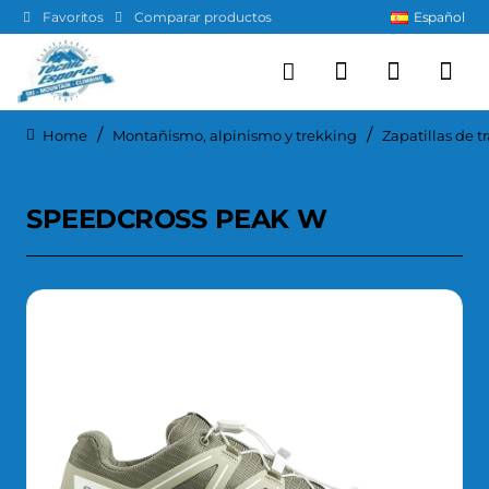
Favoritos
Comparar productos
Español
Montañismo, alpinismo y trekking
Zapatillas de t
home
SPEEDCROSS PEAK W