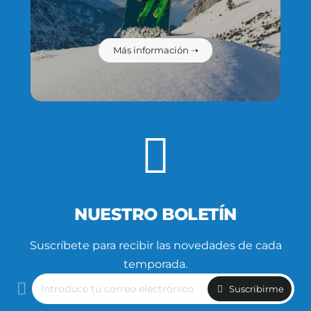
Más información ➝
NUESTRO BOLETÍN
Suscríbete para recibir las novedades de cada
temporada.
Introduce
Suscribirme
tu
correo