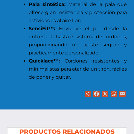
Pala sintética:
Material de la pala que
ofrece gran resistencia y protección para
actividades al aire libre.
SensiFit™:
Envuelve el pie desde la
entresuela hasta el sistema de cordones,
proporcionando un ajuste seguro y
prácticamente personalizado.
Quicklace™:
Cordones resistentes y
minimalistas para atar de un tirón, fáciles
de poner y quitar.
Share
Facebook
X
WhatsA
Ema
PRODUCTOS RELACIONADOS