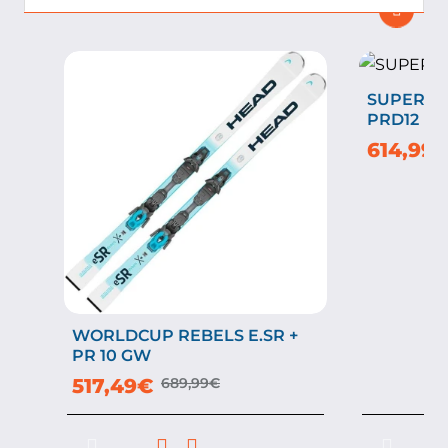
SUPERSHA
-25%
PRD12
614,99
WORLDCUP REBELS E.SR +
-25%
PR 10 GW
517,49€
689,99€