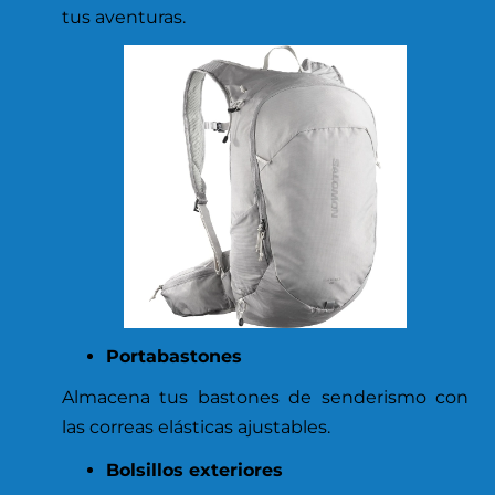
tus aventuras.
Portabastones
Almacena tus bastones de senderismo con
las correas elásticas ajustables.
Bolsillos exteriores