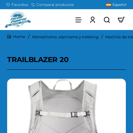
Favoritos
Comparar productos
Español
Montañismo, alpinismo y trekking
Mochila de tr
home
TRAILBLAZER 20