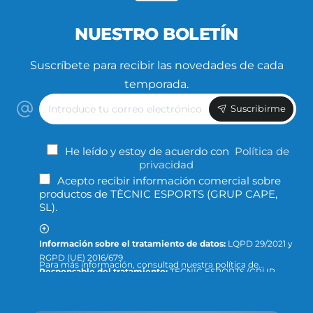
NUESTRO BOLETÍN
Suscríbete para recibir las novedades de cada
temporada.
Introduce
Suscribirme
tu
correo
electrónico
He leído y estoy de acuerdo con
Política de
privacidad
Acepto recibir información comercial sobre
productos de TÈCNIC ESPORTS (GRUP CAPE,
SL).
Información sobre el tratamiento de datos:
LQPD 29/2021 y
RGPD (UE) 2016/679
Para más información, consultad nuestra política de
Responsable del tratamiento:
TÈCNIC ESPORTS (GRUP
privacidad y protección de datos o dirigid la consulta a:
CAPE, S.L.)
info@tecnicesports.com
Finalidad:
Ofrecer, prestar y facturar nuestros servicios y