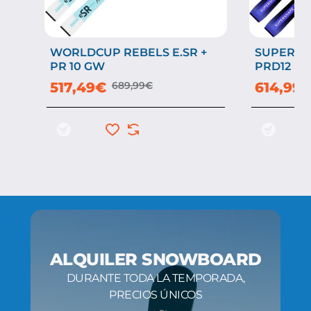
WORLDCUP REBELS E.SR +
SUPERSHA
-25%
-25%
PR 10 GW
PRD12
517,49€
689,99€
614,99
ALQUILER SNOWBOARD
DURANTE TODA LA TEMPORADA,
PRECIOS ÚNICOS