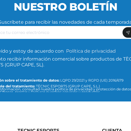
NUESTRO BOLETÍN
Suscríbete para recibir las novedades de cada temporada
ce
nico
eído y estoy de acuerdo con
Política de privacidad
to recibir información comercial sobre productos de TÈ
 (GRUP CAPE, SL).
n sobre el tratamiento de datos:
LQPD 29/2021 y RGPD (UE) 2016/679
le del tratamiento:
TÈCNIC ESPORTS (GRUP CAPE, S.L.)
nformación, consultad nuestra política de privacidad y protección de datos 
Ofrecer, prestar y facturar nuestros servicios y productos.
:
info@tecnicesports.com
ión:
Consentimiento de la persona interesada.
ios:
Los datos no se cederán a terceros, salvo que lo exija la ley o sea neces
n el fin del tratamiento.
Podéis acceder, rectificar y suprimir datos, así como el resto de medidas q
 política de privacidad y protección de datos.
TECNIC ESPORTS
CUENTA