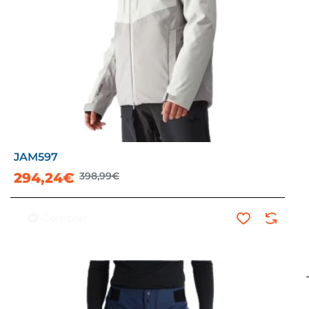
JAM597
-26%
294,24€
398,99€
Comprar