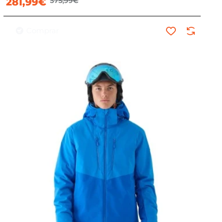
281,99€
375,99€
Comprar