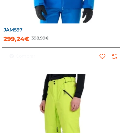
JAM597
-25%
299,24€
398,99€
Comprar