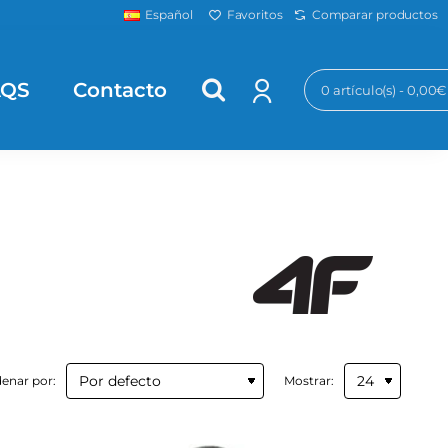
Favoritos
Comparar productos
Español
AQS
Contacto
0 artículo(s) - 0,00€
enar por:
Mostrar: