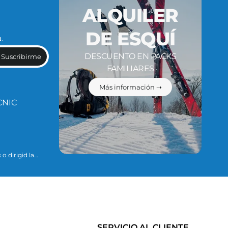
ALQUILER
DE ESQUÍ
.
DESCUENTO EN PACKS
Suscribirme
FAMILIARES
Más información ➝
CNIC
o dirigid la
ario para
ue se explican
SERVICIO AL CLIENTE