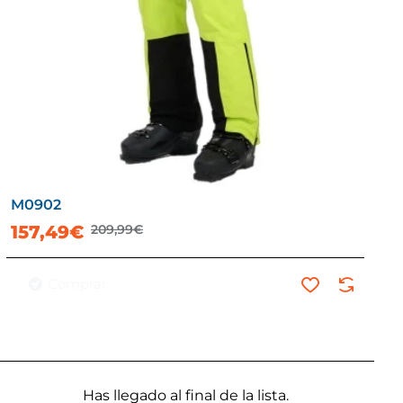
M0902
-25%
157,49€
209,99€
Comprar
Has llegado al final de la lista.