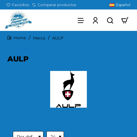
Favoritos
Comparar productos
Español
Marca
AULP
home
AULP