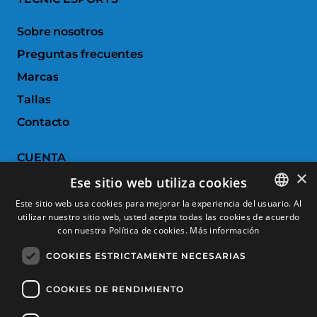
Sobre nosotros
Preguntas frecuentes
Marcas
Tallas
Contacto
CUENTA
×
Ese sitio web utiliza cookies
Historial de pedidos
Este sitio web usa cookies para mejorar la experiencia del usuario. Al
Devoluciones
utilizar nuestro sitio web, usted acepta todas las cookies de acuerdo
SPANISH
con nuestra Política de cookies.
Más información
Productos favoritos
CATALAN
COOKIES ESTRICTAMENTE NECESARIAS
Comparar productos
FRENCH
ENGLISH
COOKIES DE RENDIMIENTO
SERVICIO AL CLIENTE