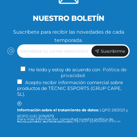
NUESTRO BOLETÍN
Suscríbete para recibir las novedades de cada
temporada.
Introduce
Suscribirme
tu
correo
electrónico
He leído y estoy de acuerdo con
Política de
privacidad
Acepto recibir información comercial sobre
productos de TÈCNIC ESPORTS (GRUP CAPE,
SL).
Información sobre el tratamiento de datos:
LQPD 29/2021 y
RGPD (UE) 2016/679
Para más información, consultad nuestra política de
Responsable del tratamiento:
TÈCNIC ESPORTS (GRUP
privacidad y protección de datos o dirigid la consulta a:
CAPE, S.L.)
info@tecnicesports.com
Finalidad:
Ofrecer, prestar y facturar nuestros servicios y