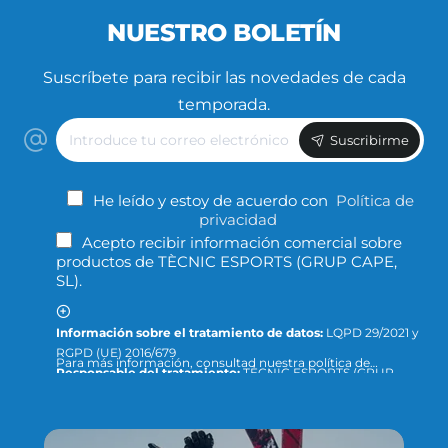
NUESTRO BOLETÍN
Suscríbete para recibir las novedades de cada
temporada.
Introduce
Suscribirme
tu
correo
electrónico
He leído y estoy de acuerdo con
Política de
privacidad
Acepto recibir información comercial sobre
productos de TÈCNIC ESPORTS (GRUP CAPE,
SL).
Información sobre el tratamiento de datos:
LQPD 29/2021 y
RGPD (UE) 2016/679
Para más información, consultad nuestra política de
Responsable del tratamiento:
TÈCNIC ESPORTS (GRUP
privacidad y protección de datos o dirigid la consulta a:
CAPE, S.L.)
info@tecnicesports.com
Finalidad:
Ofrecer, prestar y facturar nuestros servicios y
productos.