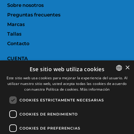
Sobre nosotros
Preguntas frecuentes
Marcas
Tallas
Contacto
CUENTA
×
Ese sitio web utiliza cookies
Historial de pedidos
Este sitio web usa cookies para mejorar la experiencia del usuario. Al
Devoluciones
utilizar nuestro sitio web, usted acepta todas las cookies de acuerdo
SPANISH
con nuestra Política de cookies.
Más información
Productos favoritos
CATALAN
COOKIES ESTRICTAMENTE NECESARIAS
Comparar productos
FRENCH
ENGLISH
COOKIES DE RENDIMIENTO
SERVICIO AL CLIENTE
COOKIES DE PREFERENCIAS
Condiciones de Compra