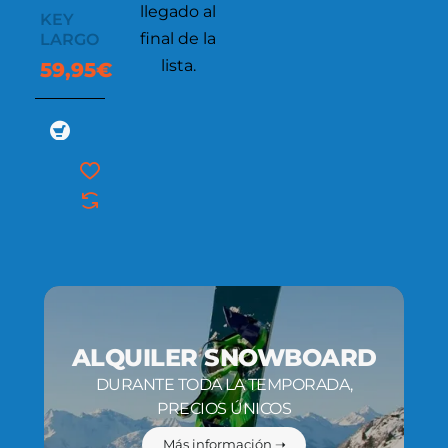
llegado al
KEY
final de la
LARGO
lista.
59,95€
ALQUILER SNOWBOARD
DURANTE TODA LA TEMPORADA,
PRECIOS ÚNICOS
Más información ➝