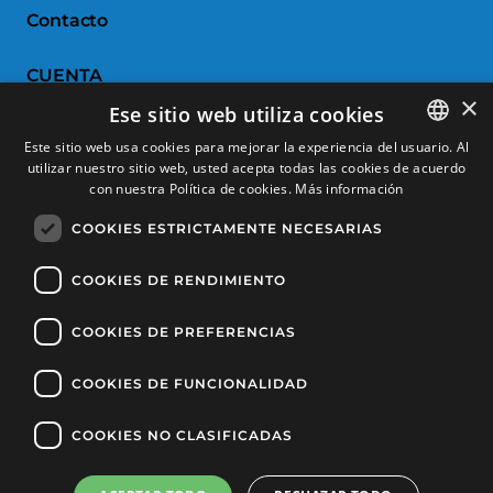
Contacto
CUENTA
×
Ese sitio web utiliza cookies
Historial de pedidos
Este sitio web usa cookies para mejorar la experiencia del usuario. Al
Devoluciones
utilizar nuestro sitio web, usted acepta todas las cookies de acuerdo
SPANISH
con nuestra Política de cookies.
Más información
Productos favoritos
CATALAN
COOKIES ESTRICTAMENTE NECESARIAS
Comparar productos
FRENCH
ENGLISH
COOKIES DE RENDIMIENTO
SERVICIO AL CLIENTE
COOKIES DE PREFERENCIAS
Condiciones de Compra
Cambios y devoluciones
COOKIES DE FUNCIONALIDAD
Gastos de envío
COOKIES NO CLASIFICADAS
Formas de pago