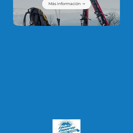
como el resto de medidas que se explican en nuestra política
Más información ➝
de privacidad y protección de datos.