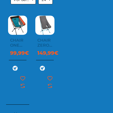
CHAIR
CHAIR
ONE
ZERO
(RE)
HIGH-
99,99€
149,99€
BACK