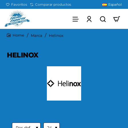
Favoritos
Comparar productos
Español
Marca
Helinox
home
HELINOX