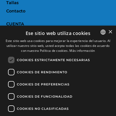
Tallas
Contacto
CUENTA
×
Ese sitio web utiliza cookies
Historial de pedidos
Este sitio web usa cookies para mejorar la experiencia del usuario. Al
Devoluciones
utilizar nuestro sitio web, usted acepta todas las cookies de acuerdo
SPANISH
con nuestra Política de cookies.
Más información
Productos favoritos
CATALAN
COOKIES ESTRICTAMENTE NECESARIAS
Comparar productos
FRENCH
ENGLISH
COOKIES DE RENDIMIENTO
SERVICIO AL CLIENTE
COOKIES DE PREFERENCIAS
Condiciones de Compra
Cambios y devoluciones
COOKIES DE FUNCIONALIDAD
Gastos de envío
COOKIES NO CLASIFICADAS
Formas de pago