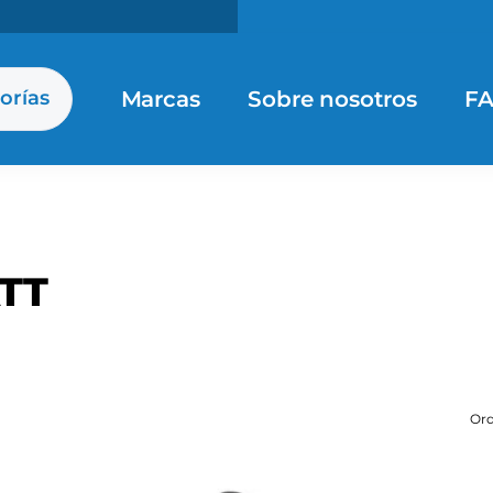
Marcas
Sobre nosotros
F
orías
TT
Ord