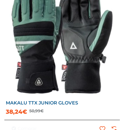
MAKALU TTX JUNIOR GLOVES
-25%
38,24€
50,99€
Comprar