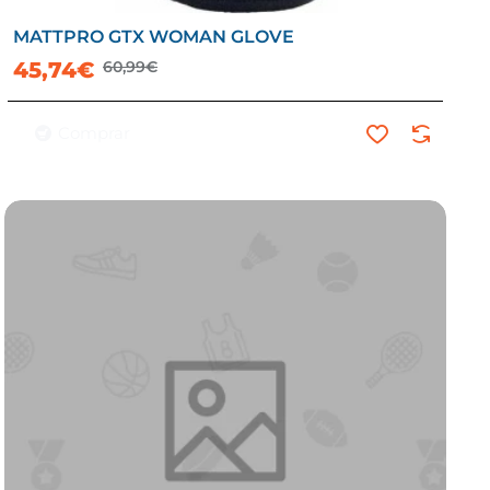
MATTPRO GTX WOMAN GLOVE
-25%
45,74€
60,99€
Comprar