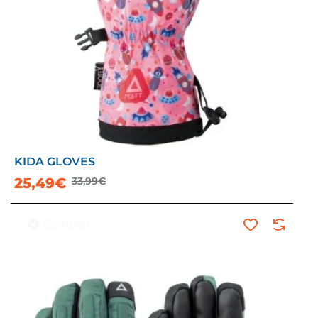
KIDA GLOVES
-25%
25,49€
33,99€
Comprar