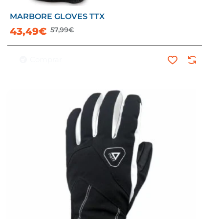
MARBORE GLOVES TTX
-25%
43,49€
57,99€
Comprar