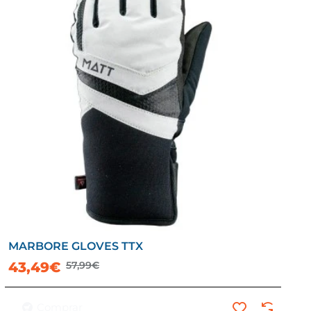
MARBORE GLOVES TTX
-25%
43,49€
57,99€
Comprar