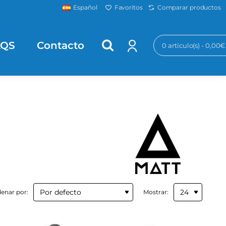
Favoritos
Comparar productos
Español
AQS
Contacto
0 artículo(s) - 0,00€
enar por:
Mostrar: