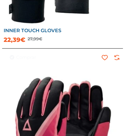
INNER TOUCH GLOVES
-20%
22,39€
27,99€
Comprar