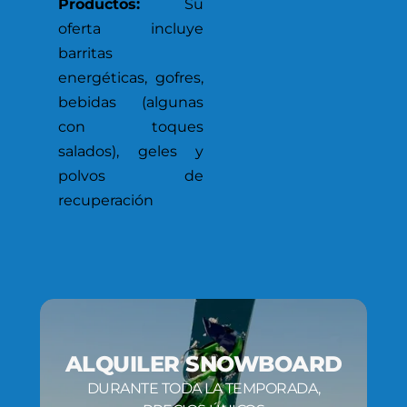
Productos:
Su
oferta incluye
barritas
energéticas, gofres,
bebidas (algunas
con toques
salados), geles y
polvos de
recuperación
ALQUILER SNOWBOARD
DURANTE TODA LA TEMPORADA,