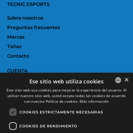
TECNIC ESPORTS
Sobre nosotros
Preguntas frecuentes
Marcas
Tallas
Contacto
CUENTA
×
Ese sitio web utiliza cookies
Historial de pedidos
Este sitio web usa cookies para mejorar la experiencia del usuario. Al
Devoluciones
utilizar nuestro sitio web, usted acepta todas las cookies de acuerdo
SPANISH
con nuestra Política de cookies.
Más información
Productos favoritos
CATALAN
COOKIES ESTRICTAMENTE NECESARIAS
Comparar productos
FRENCH
ENGLISH
COOKIES DE RENDIMIENTO
SERVICIO AL CLIENTE