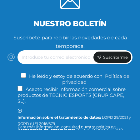
NUESTRO BOLETÍN
Suscríbete para recibir las novedades de cada
temporada.
Introduce
Suscribirme
tu
correo
electrónico
He leído y estoy de acuerdo con
Política de
privacidad
Acepto recibir información comercial sobre
productos de TÈCNIC ESPORTS (GRUP CAPE,
SL).
Información sobre el tratamiento de datos:
LQPD 29/2021 y
RGPD (UE) 2016/679
Para más información, consultad nuestra política de
Responsable del tratamiento:
TÈCNIC ESPORTS (GRUP
privacidad y protección de datos o dirigid la consulta a:
CAPE, S.L.)
info@tecnicesports.com