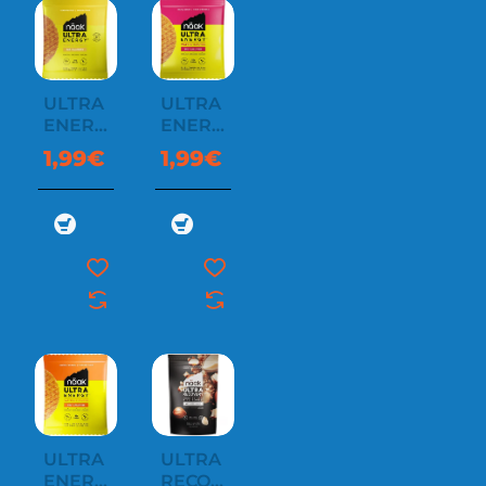
ULTRA
ULTRA
ENERGY
ENERGY
WAFFLE
WAFFLE
1,99€
1,99€
LEMON
MAPLE
FLAVOUR
SYRUP
ULTRA
ULTRA
ENERGY
RECOVERY