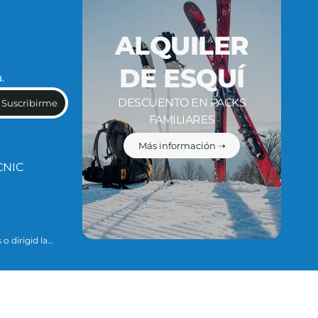
ALQUILER
DE ESQUÍ
.
DESCUENTO EN PACKS
Suscribirme
FAMILIARES
Más información ➝
CNIC
o dirigid la
ario para
ue se explican