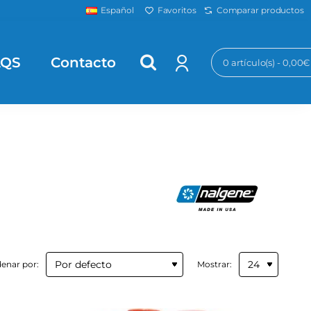
Favoritos
Comparar productos
Español
AQS
Contacto
0 artículo(s) - 0,00€
enar por:
Mostrar: