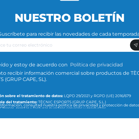
NUESTRO BOLETÍN
Suscríbete para recibir las novedades de cada temporada
ce
nico
eído y estoy de acuerdo con
Política de privacidad
to recibir información comercial sobre productos de TÈ
 (GRUP CAPE, SL).
n sobre el tratamiento de datos:
LQPD 29/2021 y RGPD (UE) 2016/679
le del tratamiento:
TÈCNIC ESPORTS (GRUP CAPE, S.L.)
nformación, consultad nuestra política de privacidad y protección de datos 
Ofrecer, prestar y facturar nuestros servicios y productos.
:
info@tecnicesports.com
ión:
Consentimiento de la persona interesada.
ios:
Los datos no se cederán a terceros, salvo que lo exija la ley o sea neces
n el fin del tratamiento.
Podéis acceder, rectificar y suprimir datos, así como el resto de medidas q