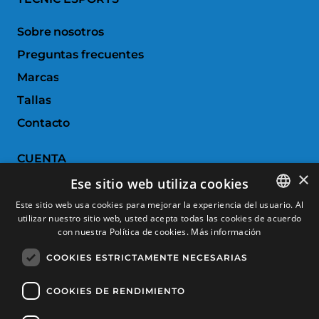
Sobre nosotros
Preguntas frecuentes
Marcas
Tallas
Contacto
CUENTA
×
Ese sitio web utiliza cookies
Historial de pedidos
Este sitio web usa cookies para mejorar la experiencia del usuario. Al
Devoluciones
utilizar nuestro sitio web, usted acepta todas las cookies de acuerdo
SPANISH
con nuestra Política de cookies.
Más información
Productos favoritos
CATALAN
COOKIES ESTRICTAMENTE NECESARIAS
Comparar productos
FRENCH
ENGLISH
COOKIES DE RENDIMIENTO
SERVICIO AL CLIENTE