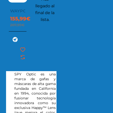
llegado al
WAYPOINT
final de la
155,99€
lista.
207,99€
SPY Optic es una
marca de gafas y
máscaras de alta gama
fundada en California
en 1994, conocida por
fusionar tecnología
innovadora como su
exclusiva Happy™ Lens
(que mejora el color,