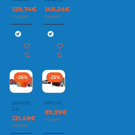
129,74€
149,24€
172,99€
198,99€
-25%
-25%
MARSHALL
MEGALITH
2.0
89,99€
121,49€
119,99€
161,99€