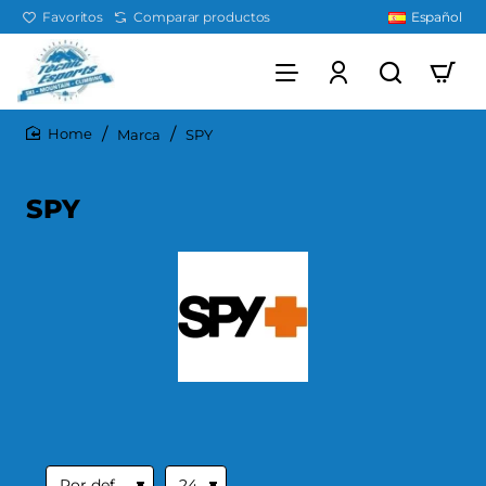
Favoritos
Comparar productos
Español
Marca
SPY
home
SPY