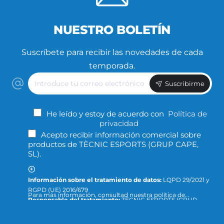
NUESTRO BOLETÍN
Suscríbete para recibir las novedades de cada
temporada.
Introduce
Suscribirme
tu
correo
electrónico
He leído y estoy de acuerdo con
Política de
privacidad
Acepto recibir información comercial sobre
productos de TÈCNIC ESPORTS (GRUP CAPE,
SL).
Información sobre el tratamiento de datos:
LQPD 29/2021 y
RGPD (UE) 2016/679
Para más información, consultad nuestra política de
Responsable del tratamiento:
TÈCNIC ESPORTS (GRUP
privacidad y protección de datos o dirigid la consulta a:
CAPE, S.L.)
info@tecnicesports.com
Finalidad:
Ofrecer, prestar y facturar nuestros servicios y