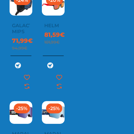
-24%
-20%
GALACTIC
HELM
MIPS
81,59€
71,99€
101,99€
94,99€
-25%
-25%
MARAUDER
MARAUDER