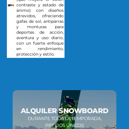
contraste y estado de
ánimo) con diseños
atrevidos, ofreciendo
gafas de sol, antiparras
y monturas para
deportes de acción,
aventura y uso diario,
con un fuerte enfoque
en rendimiento,
protección y estilo.
ALQUILER SNOWBOARD
DURANTE TODA LA TEMPORADA,
PRECIOS ÚNICOS