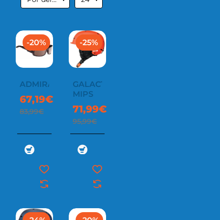
-20%
-25%
ADMIRAL
GALACTIC
MIPS
67,19€
71,99€
83,99€
95,99€