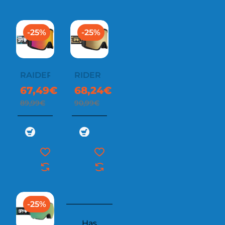
-25%
-25%
RAIDER
RIDER
67,49€
68,24€
89,99€
90,99€
-25%
Has