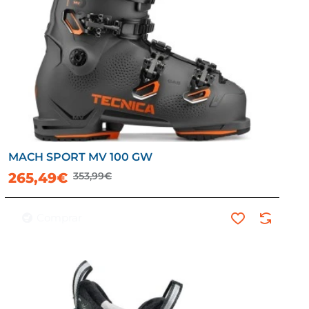
MACH SPORT MV 100 GW
-25%
265,49€
353,99€
Comprar