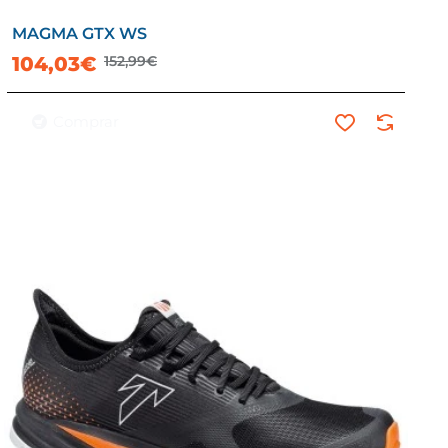
MAGMA GTX WS
-32%
104,03€
152,99€
Comprar