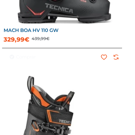
MACH BOA HV 110 GW
-25%
329,99€
439,99€
Comprar