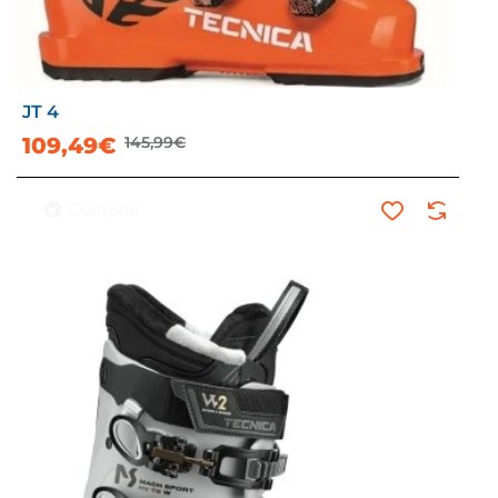
JT 4
-25%
109,49€
145,99€
Comprar