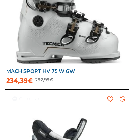
MACH SPORT HV 75 W GW
-20%
234,39€
292,99€
Comprar