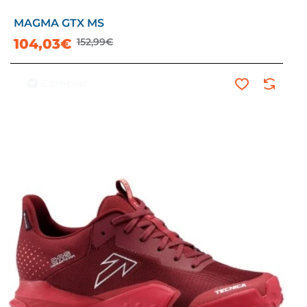
MAGMA GTX MS
-32%
104,03€
152,99€
Comprar