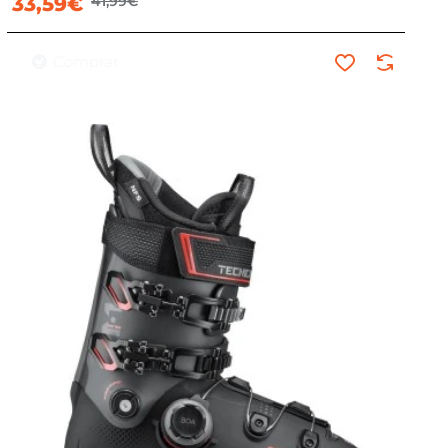
33,59€
41,99€
Comprar