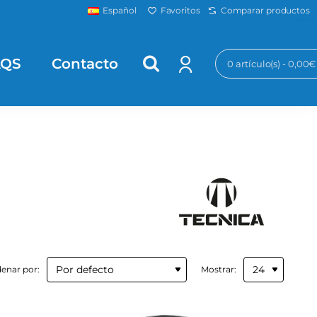
Favoritos
Comparar productos
Español
AQS
Contacto
0 artículo(s) - 0,00€
enar por:
Mostrar: