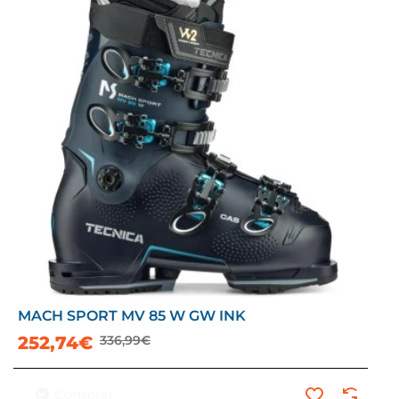
MACH SPORT MV 85 W GW INK
-25%
252,74€
336,99€
Comprar