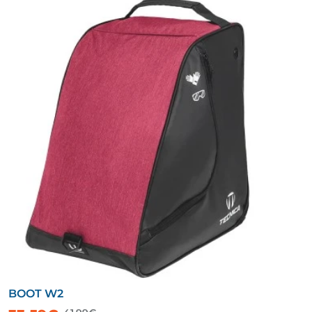
BOOT W2
-20%