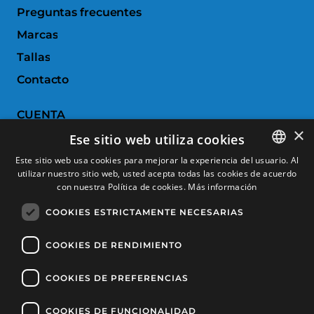
Preguntas frecuentes
Marcas
Tallas
Contacto
CUENTA
×
Ese sitio web utiliza cookies
Historial de pedidos
Este sitio web usa cookies para mejorar la experiencia del usuario. Al
Devoluciones
utilizar nuestro sitio web, usted acepta todas las cookies de acuerdo
SPANISH
con nuestra Política de cookies.
Más información
Productos favoritos
CATALAN
COOKIES ESTRICTAMENTE NECESARIAS
Comparar productos
FRENCH
ENGLISH
COOKIES DE RENDIMIENTO
SERVICIO AL CLIENTE
COOKIES DE PREFERENCIAS
Condiciones de Compra
Cambios y devoluciones
COOKIES DE FUNCIONALIDAD