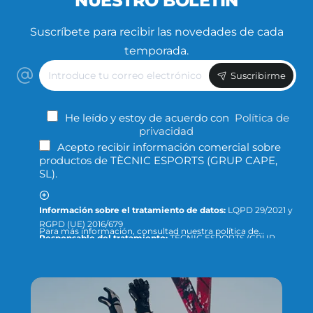
NUESTRO BOLETÍN
Suscríbete para recibir las novedades de cada
temporada.
Introduce
Suscribirme
tu
correo
electrónico
He leído y estoy de acuerdo con
Política de
privacidad
Acepto recibir información comercial sobre
productos de TÈCNIC ESPORTS (GRUP CAPE,
SL).
Información sobre el tratamiento de datos:
LQPD 29/2021 y
RGPD (UE) 2016/679
Para más información, consultad nuestra política de
Responsable del tratamiento:
TÈCNIC ESPORTS (GRUP
privacidad y protección de datos o dirigid la consulta a:
CAPE, S.L.)
info@tecnicesports.com
Finalidad:
Ofrecer, prestar y facturar nuestros servicios y
productos.
Legitimación:
Consentimiento de la persona interesada.
Destinatarios:
Los datos no se cederán a terceros, salvo que