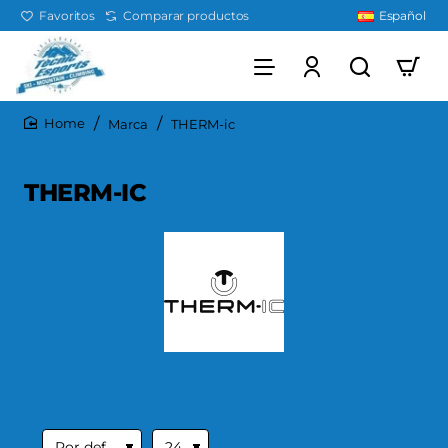
Favoritos
Comparar productos
Español
Marca
THERM-ic
home
THERM-IC