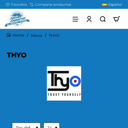
Favoritos
Comparar productos
Español
Marca
THYO
home
THYO