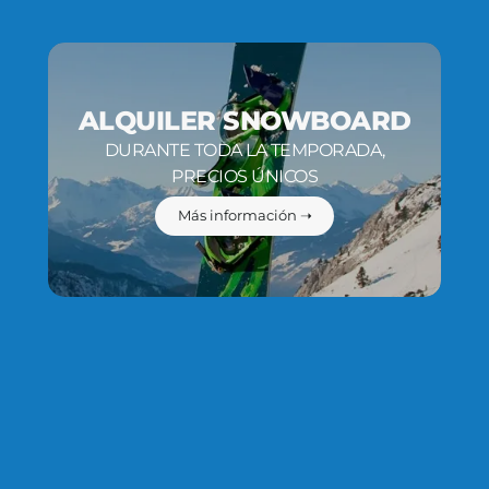
ALQUILER SNOWBOARD
DURANTE TODA LA TEMPORADA,
PRECIOS ÚNICOS
Más información ➝