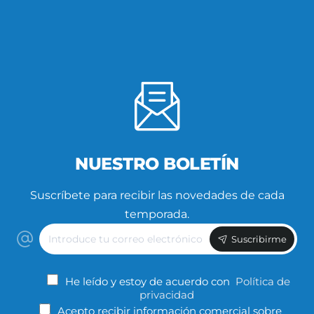
NUESTRO BOLETÍN
Suscríbete para recibir las novedades de cada
temporada.
Introduce
Suscribirme
tu
correo
electrónico
He leído y estoy de acuerdo con
Política de
privacidad
Acepto recibir información comercial sobre