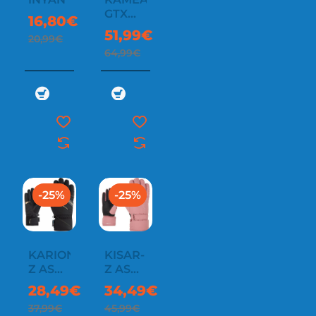
GTX
16,80€
LADY
51,99€
20,99€
64,99€
-25%
-25%
KARION-
KISAR-
Z AS
Z AS
LADY
LADY
28,49€
34,49€
37,99€
45,99€