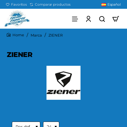
Favoritos
Comparar productos
Español
Marca
ZIENER
home
ZIENER