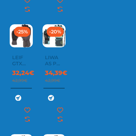
-25%
-20%
LEIF
LIWA
GTX
AS PR
JUNIOR
GIRLS
32,24€
34,39€
42,99€
42,99€