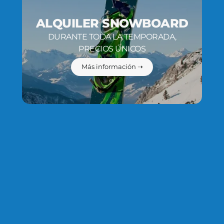
ALQUILER SNOWBOARD
DURANTE TODA LA TEMPORADA,
PRECIOS ÚNICOS
Más información ➝