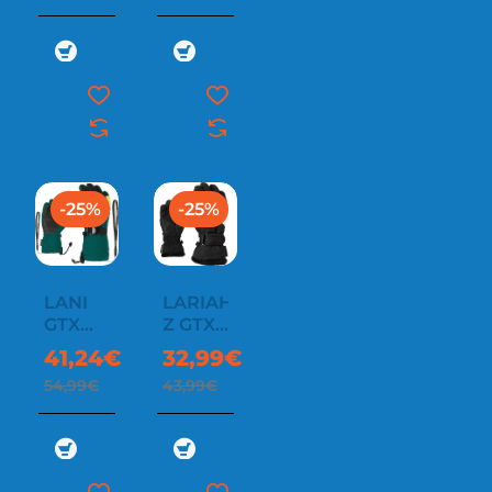
-25%
-25%
LANI
LARIAH-
GTX
Z GTX
JUNIOR
GIRLS
41,24€
32,99€
54,99€
43,99€