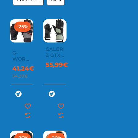
-25%
GALERIUS-
G-
Z GTX
WORK
GLOVE
55,99€
FROST
41,24€
54,99€