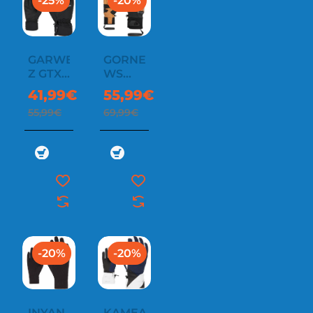
-25%
-20%
GARWEN-
GORNER
Z GTX
WS
GLOVE
GLOVE
41,99€
55,99€
55,99€
69,99€
-20%
-20%
INYAN
KAMEA