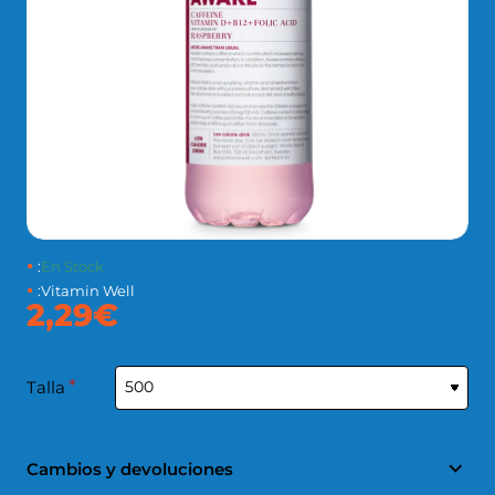
:
En Stock
:
Vitamin Well
2,29€
Talla
Cambios y devoluciones