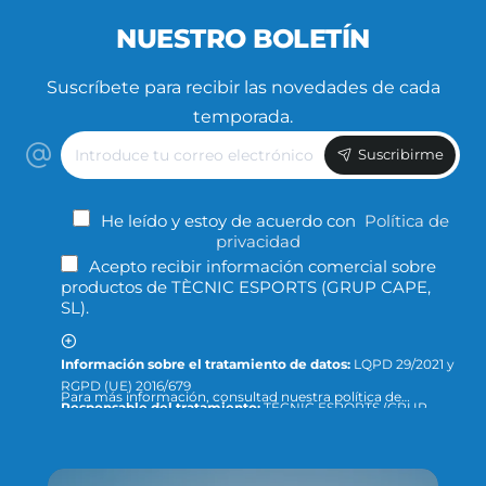
NUESTRO BOLETÍN
Suscríbete para recibir las novedades de cada
temporada.
Introduce
Suscribirme
tu
correo
electrónico
He leído y estoy de acuerdo con
Política de
privacidad
Acepto recibir información comercial sobre
productos de TÈCNIC ESPORTS (GRUP CAPE,
SL).
Información sobre el tratamiento de datos:
LQPD 29/2021 y
RGPD (UE) 2016/679
Para más información, consultad nuestra política de
Responsable del tratamiento:
TÈCNIC ESPORTS (GRUP
privacidad y protección de datos o dirigid la consulta a:
CAPE, S.L.)
info@tecnicesports.com
Finalidad:
Ofrecer, prestar y facturar nuestros servicios y
productos.