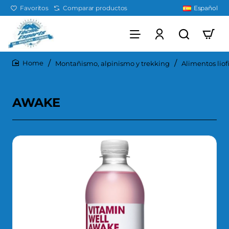
Favoritos
Comparar productos
Español
Montañismo, alpinismo y trekking
Alimentos liof
home
AWAKE