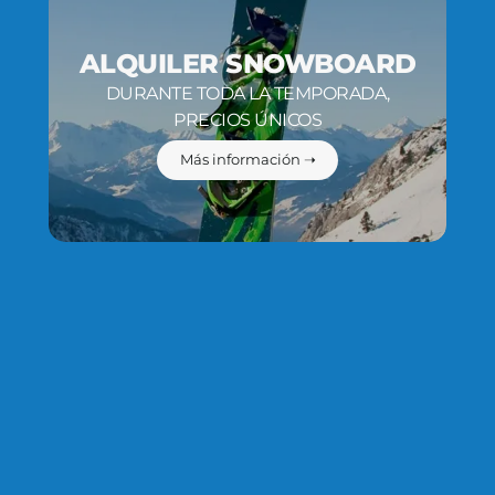
ALQUILER SNOWBOARD
DURANTE TODA LA TEMPORADA,
PRECIOS ÚNICOS
Más información ➝