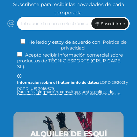
Suscríbete para recibir las novedades de cada
temporada.
Introduce
Suscribirme
tu
correo
electrónico
He leído y estoy de acuerdo con
Política de
privacidad
Acepto recibir información comercial sobre
productos de TÈCNIC ESPORTS (GRUP CAPE,
SL).
Información sobre el tratamiento de datos:
LQPD 29/2021 y
RGPD (UE) 2016/679
Para más información, consultad nuestra política de
Responsable del tratamiento:
TÈCNIC ESPORTS (GRUP
privacidad y protección de datos o dirigid la consulta a:
CAPE, S.L.)
info@tecnicesports.com
Finalidad:
Ofrecer, prestar y facturar nuestros servicios y
productos.
Legitimación:
Consentimiento de la persona interesada.
Destinatarios:
Los datos no se cederán a terceros, salvo que
lo exija la ley o sea necesario para cumplir con el fin del
ALQUILER DE ESQUÍ