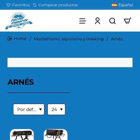
Favoritos
Comparar productos
Español
Montañismo, alpinismo y trekking
Arnés
home
ARNÉS