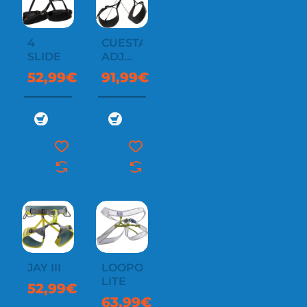
4
CUESTA
SLIDE
ADJ
HARNESS
52,99€
91,99€
JAY III
LOOPO
LITE
52,99€
63,99€