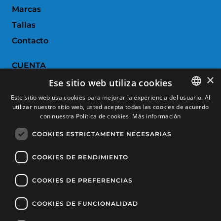
Marcas
Tallas
Contacto
CUENTA
×
Ese sitio web utiliza cookies
Historial de pedidos
Este sitio web usa cookies para mejorar la experiencia del usuario. Al
Devoluciones
utilizar nuestro sitio web, usted acepta todas las cookies de acuerdo
SPANISH
con nuestra Política de cookies.
Más información
Productos favoritos
CATALAN
COOKIES ESTRICTAMENTE NECESARIAS
Comparar productos
FRENCH
ENGLISH
COOKIES DE RENDIMIENTO
SERVICIO AL CLIENTE
COOKIES DE PREFERENCIAS
Condiciones de Compra
Cambios y devoluciones
COOKIES DE FUNCIONALIDAD
Gastos de envío