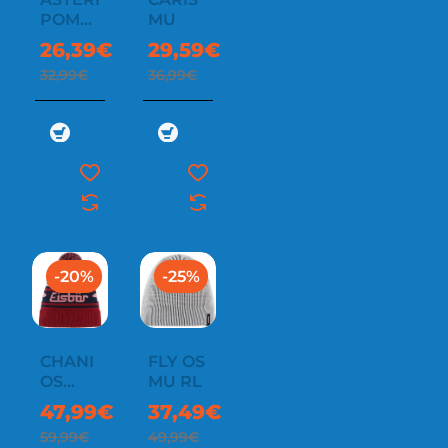
POMPON
MU
MÜ
26,39€
29,59€
32,99€
36,99€
-20%
-25%
CHANI
FLY OS
OS
MU RL
POMPON
47,99€
37,49€
MU43
59,99€
49,99€