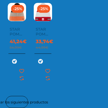
-25%
-25%
STAR
STAR
POMPON
POMPON
MU RL
MÜ SA
41,24€
33,74€
54,99€
44,99€
ar los siguientes productos