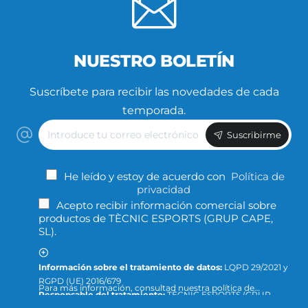
NUESTRO BOLETÍN
Suscríbete para recibir las novedades de cada
temporada.
Introduce
Suscribirme
tu
correo
electrónico
He leído y estoy de acuerdo con
Política de
privacidad
Acepto recibir información comercial sobre
productos de TÈCNIC ESPORTS (GRUP CAPE,
SL).
Información sobre el tratamiento de datos:
LQPD 29/2021 y
RGPD (UE) 2016/679
Para más información, consultad nuestra política de
Responsable del tratamiento:
TÈCNIC ESPORTS (GRUP
privacidad y protección de datos o dirigid la consulta a: