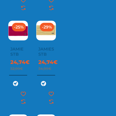
-25%
-29%
JAMIE
JAMIES
STB
STB
24,74€
24,74€
32,99€
34,99€