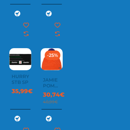
-25%
HURRY
JAMIE
STB SP
POMPOM
35,99€
MÜ
30,74€
40,99€