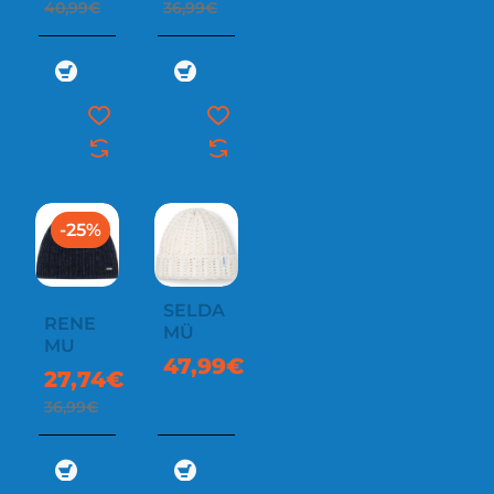
40,99€
36,99€
-25%
SELDA
RENE
MÜ
MU
47,99€
27,74€
36,99€