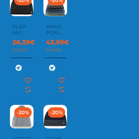
-20%
-20%
ALEX
ANKA
MÜ
POMPON
MU
26,39€
43,99€
32,99€
54,99€
-20%
-20%
ASTERIA
CARIS