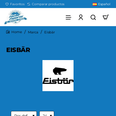
Favoritos
Comparar productos
Español
Marca
Eisbär
home
EISBÄR