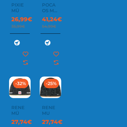
PIXIE
POCA
MÜ
OS MU
RL
26,99€
41,24€
35,99€
54,99€
-32%
-25%
RENE
RENE
MÜ
MU
27,74€
27,74€