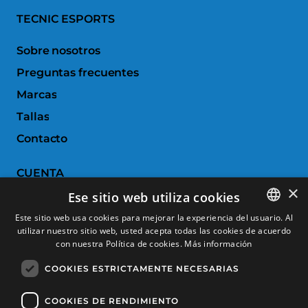
TECNIC ESPORTS
Sobre nosotros
Preguntas frecuentes
Marcas
Tallas
Contacto
CUENTA
×
Ese sitio web utiliza cookies
Historial de pedidos
Este sitio web usa cookies para mejorar la experiencia del usuario. Al
Devoluciones
utilizar nuestro sitio web, usted acepta todas las cookies de acuerdo
SPANISH
con nuestra Política de cookies.
Más información
Productos favoritos
CATALAN
COOKIES ESTRICTAMENTE NECESARIAS
Comparar productos
FRENCH
ENGLISH
COOKIES DE RENDIMIENTO
SERVICIO AL CLIENTE