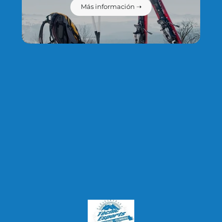
como el resto de medidas que se explican en nuestra política
Más información ➝
de privacidad y protección de datos.