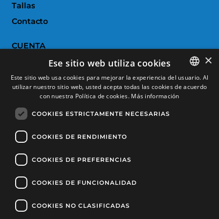
Tallas
Contacto
CUENTA
×
Ese sitio web utiliza cookies
Historial de pedidos
Este sitio web usa cookies para mejorar la experiencia del usuario. Al
Devoluciones
utilizar nuestro sitio web, usted acepta todas las cookies de acuerdo
SPANISH
con nuestra Política de cookies.
Más información
Productos favoritos
CATALAN
COOKIES ESTRICTAMENTE NECESARIAS
Comparar productos
FRENCH
ENGLISH
COOKIES DE RENDIMIENTO
SERVICIO AL CLIENTE
COOKIES DE PREFERENCIAS
Condiciones de Compra
Cambios y devoluciones
COOKIES DE FUNCIONALIDAD
Gastos de envío
COOKIES NO CLASIFICADAS
Formas de pago