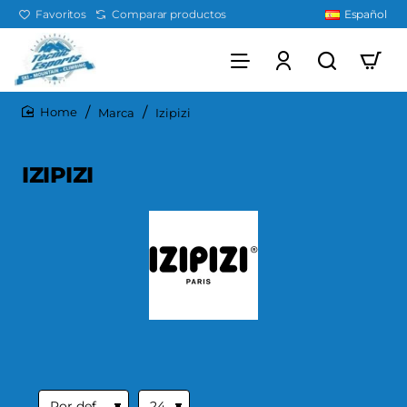
Favoritos
Comparar productos
Español
Marca
Izipizi
home
IZIPIZI